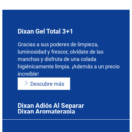
Preguntas frecuentes
Anuncio de TV
Descubre cómo cuida de tus prendas
Te ofrecemos consejos e información para
delicadas y de lana el detergente para la ropa
Más información
conseguir una limpieza impecable en tu
Dixan.
colada.
Dixan Gel Total 3+1
Más información
Más información
Gracias a sus poderes de limpieza,
luminosidad y frescor, olvídate de las
manchas y disfruta de una colada
higiénicamente limpia. ¡Además a un precio
increíble!
Descubre más
Dixan Adiós Al Separar
Dixan Aromaterapia
Dixan Trio Caps
Gracias a su fórmula anti-transferencia de
Dixan Polvo Total 3+1
Disfruta de las 2 fragancias de Dixan
colores, puedes lavar toda tu ropa de color en
Para una colada perfecta: limpia, luminosa,
Aromaterapia y despierta tus sentidos: